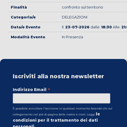
Finalità
confronto sul territorio
Categoria/e
DELEGAZIONI
Data/e Evento
Il:
23-07-2026
dalle:
18:30
Alle:
21
Modalità Evento
In Presenza
Iscriviti alla nostra newsletter
*
Indirizzo Email
È possibile annullare l'iscrizione in qualsiasi momento facendo clic sul
le
collegamento nel piè di pagina delle nostre e-mail. Leggi
condizioni per il trattamento dei dati
personali