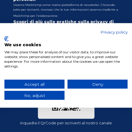
Usiamo Mailchimp come nostra piattaforma di newsletter. Cliccando
sotto per iscriverti, riconosci che le tue informazioni saranno trasferite a
Mailchimp per l'elaborazione.
Scopri di più sulle pratiche sulla privacy di
Mailchimp qui.
Privacy policy
We use cookies
We may place these for analysis of our visitor data, to improve our
website, show personalised content and to give you a great website
experience. For more information about the cookies we use open the
settings.
Accept all
Deny
No, adjust
inquadra il QrCode per iscriverti al nostro canale