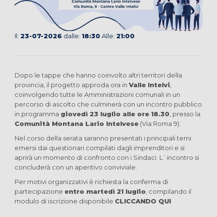
Il:
23-07-2026
dalle:
18:30
Alle:
21:00
Dopo le tappe che hanno coinvolto altri territori della
provincia, il progetto approda ora in
Valle Intelvi
,
coinvolgendo tutte le Amministrazioni comunali in un
percorso di ascolto che culminerà con un incontro pubblico
in programma
giovedì 23 luglio alle ore 18.30
, presso la
Comunità Montana Lario Intelvese
(Via Roma 9).
Nel corso della serata saranno presentati i principali temi
emersi dai questionari compilati dagli imprenditori e si
aprirà un momento di confronto con i Sindaci. L`incontro si
concluderà con un aperitivo conviviale.
Per motivi organizzativi è richiesta la conferma di
partecipazione
entro martedì 21 luglio
, compilando il
modulo di iscrizione disponibile
CLICCANDO QUI