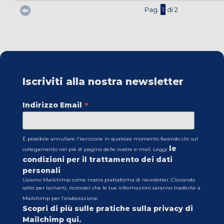
Pag.
1
di 2
Iscriviti alla nostra newsletter
*
Indirizzo Email
È possibile annullare l'iscrizione in qualsiasi momento facendo clic sul
le
collegamento nel piè di pagina delle nostre e-mail. Leggi
condizioni per il trattamento dei dati
personali
Usiamo Mailchimp come nostra piattaforma di newsletter. Cliccando
sotto per iscriverti, riconosci che le tue informazioni saranno trasferite a
Mailchimp per l'elaborazione.
Scopri di più sulle pratiche sulla privacy di
Mailchimp qui.