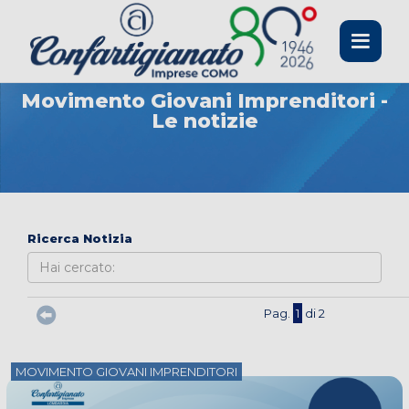
Toggle
navigati
Movimento Giovani Imprenditori -
Le notizie
Ricerca Notizia
Pag.
1
di 2
MOVIMENTO GIOVANI IMPRENDITORI