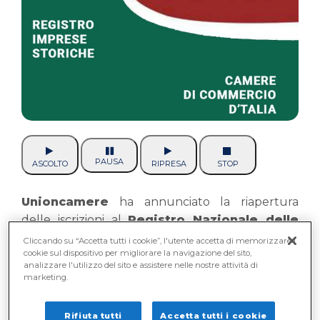
PAUSA
ASCOLTO
RIPRESA
STOP
Unioncamere
ha annunciato la riapertura
delle iscrizioni al
Registro Nazionale delle
Imprese Storiche Italiane
, l`iniziativa che
Cliccando su “Accetta tutti i cookie”, l'utente accetta di memorizzare i
cookie sul dispositivo per migliorare la navigazione del sito,
valorizza e promuove le imprese che
analizzare l'utilizzo del sito e assistere nelle nostre attività di
rappresentano un patrimonio economico,
marketing.
produttivo e culturale del Paese.
Rifiuta tutti
Accetta tutti i cookie