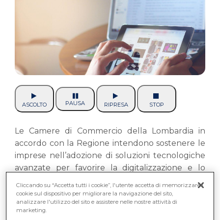
PAUSA
ASCOLTO
RIPRESA
STOP
Le Camere di Commercio della Lombardia in
accordo con la Regione intendono sostenere le
imprese nell’adozione di soluzioni tecnologiche
avanzate per favorire la digitalizzazione e lo
sviluppo di nuove competenze professionali
Cliccando su “Accetta tutti i cookie”, l'utente accetta di memorizzare i
volto in ottica con l’obiettivo di transizione
cookie sul dispositivo per migliorare la navigazione del sito,
analizzare l'utilizzo del sito e assistere nelle nostre attività di
digitale ed ecologica.
marketing.