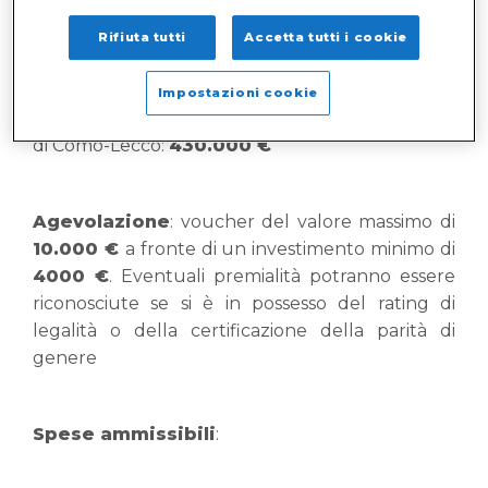
Rifiuta tutti
Accetta tutti i cookie
Soggetti beneficiari
: PMI della Lombardia
Impostazioni cookie
Dotazione finanziaria destinata alla circoscrizione
di Como-Lecco:
430.000 €
Agevolazione
: voucher del valore massimo di
10.000 €
a fronte di un investimento minimo di
4000 €
. Eventuali premialità potranno essere
riconosciute se si è in possesso del rating di
legalità o della certificazione della parità di
genere
Spese ammissibili
: