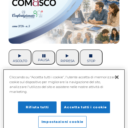
PAUSA
ASCOLTO
RIPRESA
STOP
È disponibile online il nuovo numero de
Cliccando su “Accetta tutti i cookie”, l'utente accetta di memorizzare i
cookie sul dispositivo per migliorare la navigazione del sito,
L`Artigiano Comasco
, il periodico ufficiale di
analizzare l'utilizzo del sito e assistere nelle nostre attività di
Confartigianato Imprese Como, che
marketing.
accompagna gli associati attraverso i principali
avvenimenti degli ultimi mesi, gli
Rifiuta tutti
Accetta tutti i cookie
approfondimenti tecnici e le iniziative che
testimoniano il costante impegno
Impostazioni cookie
dell`Associazione al fianco delle imprese.