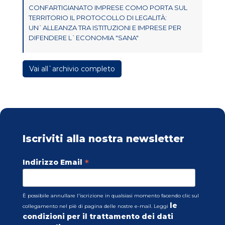
CONFARTIGIANATO IMPRESE COMO PORTA SUL
TERRITORIO IL PROTOCOLLO DI LEGALITÀ:
UN`ALLEANZA TRA ISTITUZIONI E IMPRESE PER
DIFENDERE L`ECONOMIA "SANA"
Vai all`archivio completo
Iscriviti alla nostra newsletter
*
Indirizzo Email
È possibile annullare l'iscrizione in qualsiasi momento facendo clic sul
le
collegamento nel piè di pagina delle nostre e-mail. Leggi
condizioni per il trattamento dei dati