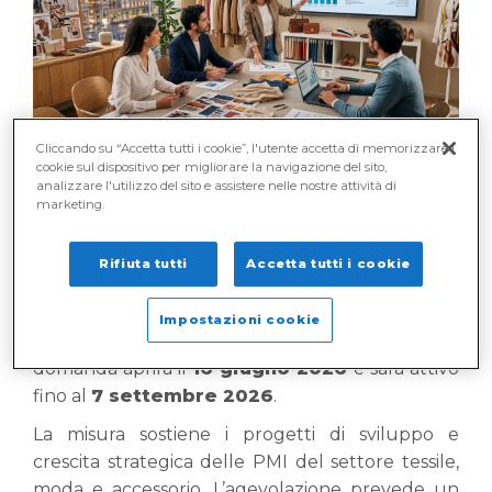
Cliccando su “Accetta tutti i cookie”, l'utente accetta di memorizzare i
cookie sul dispositivo per migliorare la navigazione del sito,
analizzare l'utilizzo del sito e assistere nelle nostre attività di
marketing.
PAUSA
ASCOLTO
RIPRESA
STOP
Rifiuta tutti
Accetta tutti i cookie
Con il decreto 6221 del 13/05/2026 è stato
approvato il bando
Tertium.
Impostazioni cookie
Lo sportello per la presentazione della
domanda aprirà il
16 giugno 2026
e sarà attivo
fino al
7 settembre 2026
.
La misura sostiene i progetti di sviluppo e
crescita strategica delle PMI del settore tessile,
moda e accessorio. L’agevolazione prevede un