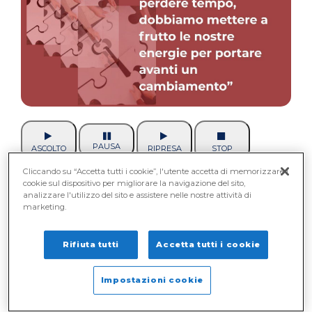
PAUSA
ASCOLTO
RIPRESA
STOP
Cliccando su “Accetta tutti i cookie”, l'utente accetta di memorizzare i
cookie sul dispositivo per migliorare la navigazione del sito,
Confartigianato Como segnala alle proprie
analizzare l'utilizzo del sito e assistere nelle nostre attività di
imprese un’importante opportunità di
marketing.
crescita:
PASS – Pensare e Agire per la
Sostenibilità Sociale
, un ciclo di incontri
Rifiuta tutti
Accetta tutti i cookie
formativi inserito nel progetto
Como City
Impostazioni cookie
for Future
.
L’obiettivo è fornire strumenti e strategie