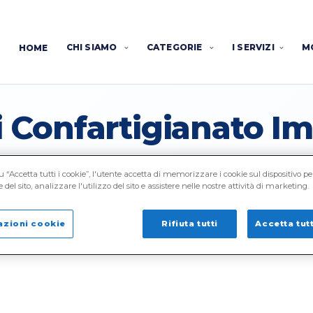
CHI SIAMO
CATEGORIE
I SERVIZI
M
HOME
di Confartigianato 
 “Accetta tutti i cookie”, l'utente accetta di memorizzare i cookie sul dispositivo pe
del sito, analizzare l'utilizzo del sito e assistere nelle nostre attività di marketing.
 PRIMA LICENZA TAXI DEL
azioni cookie
Rifiuta tutti
Accetta tutt
 PER IL TRASPORTO DI PERSONE