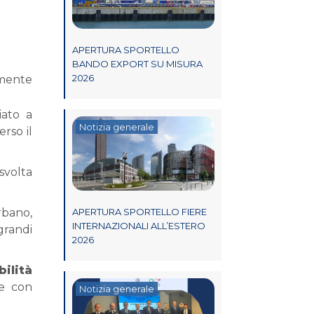
APERTURA SPORTELLO
BANDO EXPORT SU MISURA
2026
amente
iato a
Notizia generale
erso il
svolta
rbano,
APERTURA SPORTELLO FIERE
INTERNAZIONALI ALL’ESTERO
grandi
2026
ilità
 e con
Notizia generale