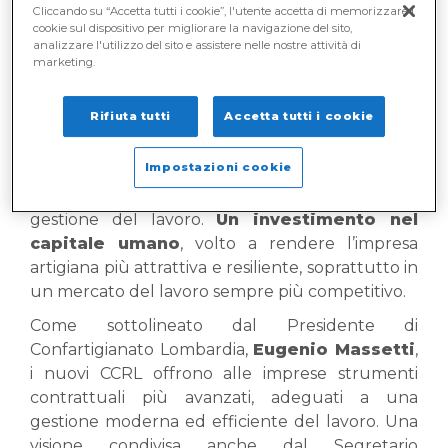
Cliccando su “Accetta tutti i cookie”, l'utente accetta di memorizzare i
lombarde
e che rappresenta un’importante
cookie sul dispositivo per migliorare la navigazione del sito,
novità nell’evoluzione delle relazioni industriali
analizzare l'utilizzo del sito e assistere nelle nostre attività di
marketing.
del settore.
Questi accordi non si limitano a regolare diritti e
Rifiuta tutti
Accetta tutti i cookie
doveri,
ma introducono strumenti di
welfare aziendale strutturati, regimi di
Impostazioni cookie
flessibilità coerenti
con i ritmi produttivi
delle piccole imprese e nuove modalità di
gestione del lavoro.
Un investimento nel
capitale umano
, volto a rendere l’impresa
artigiana più attrattiva e resiliente, soprattutto in
un mercato del lavoro sempre più competitivo.
Come sottolineato dal Presidente di
Confartigianato Lombardia,
Eugenio Massetti
,
i nuovi CCRL offrono alle imprese strumenti
contrattuali più avanzati, adeguati a una
gestione moderna ed efficiente del lavoro. Una
visione condivisa anche dal Segretario